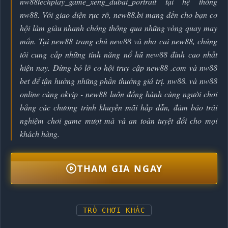
nw88techplay_game_xeng_dubai_portrait tại hệ thống
nw88. Với giao diện rực rỡ, new88.bi mang đến cho bạn cơ
hội làm giàu nhanh chóng thông qua những vòng quay may
mắn. Tại new88 trang chủ new88 và nha cai new88, chúng
tôi cung cấp những tính năng nổ hũ new88 đỉnh cao nhất
hiện nay. Đừng bỏ lỡ cơ hội truy cập new88 .com và nw88
bet để tận hưởng những phần thưởng giá trị. nw88. và nw88
online cùng okvip - new88 luôn đồng hành cùng người chơi
bằng các chương trình khuyến mãi hấp dẫn, đảm bảo trải
nghiệm chơi game mượt mà và an toàn tuyệt đối cho mọi
khách hàng.
THAM GIA NGAY
TRÒ CHƠI KHÁC